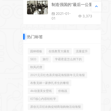
制造强国的“最后一公里”
2021-01-
3,373
01
热门标签
园林模板
在线教育大爆发
流量提升
SEO
旅行
学霸君是怎么倒下的
秋风武僧
2021元旦红色喜庆烟花海报新年元旦海报
布鲁克林一家挣扎求生的餐馆
4k动漫美女壁纸
价格战
IOT核心内容轻松学
原创元旦狂欢购促销商场购物活动海报