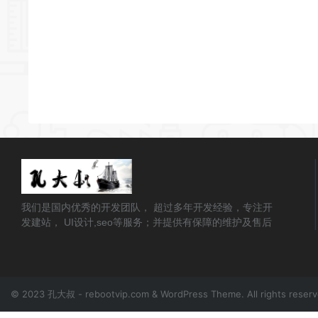
我们是国内优秀的开发团队， 超过多年开发经验，专注开
发建站， UI设计,seo等服务；并提供有保障的维护及售后
© 2023 孔大叔 - rebootvip.com & WordPress Theme. All rights reser