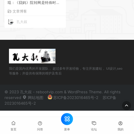
琨：《囧妈》院转网是特殊时期
做出的正确决定
文章博客
孔大叔
我们是国内优秀的开发团队， 超过多年开发经验，专注开发建站， UI设计,seo
等服务；并提供有保障的维护及售后
© 2023 孔大叔 - rebootvip.com & WordPress Theme. All rights
reserved
网站地图
苏ICP备2023016465号-2
苏ICP备
2023016465号-2
菜单
首页
问答
论坛
我的