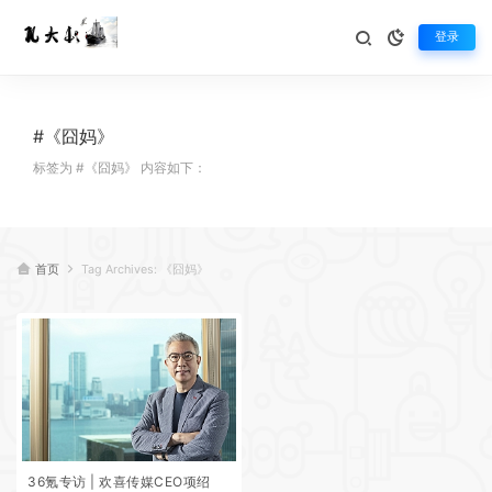
登录
#《囧妈》
标签为 #《囧妈》 内容如下：
首页
Tag Archives: 《囧妈》
36氪专访 | 欢喜传媒CEO项绍