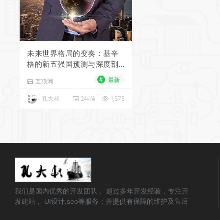
未来世界格局的变奏：基辛
格的新五强国预测与深度剖
析
#
最新
互联网
孔大叔
2年前
1,575
我们是国内优秀的开发团队， 超过多年开发经验，专注开
发建站， UI设计,seo等服务；并提供有保障的维护及售后