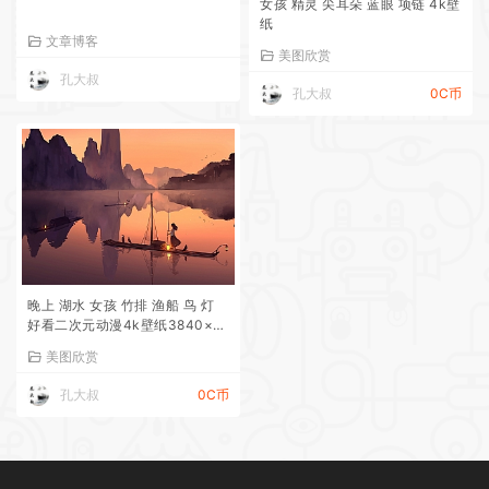
女孩 精灵 尖耳朵 蓝眼 项链 4k壁
纸
文章博客
美图欣赏
孔大叔
孔大叔
0C币
晚上 湖水 女孩 竹排 渔船 鸟 灯
好看二次元动漫4k壁纸3840×21
60
美图欣赏
孔大叔
0C币