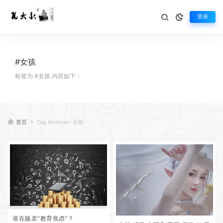
登录
#女孩
标签为 #女孩 内容如下：
首页
Tag Archives: 女孩
谁在贩卖“教育焦虑”？