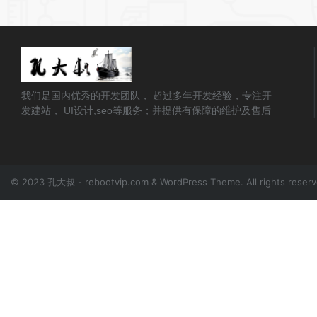
我们是国内优秀的开发团队， 超过多年开发经验，专注开
发建站， UI设计,seo等服务；并提供有保障的维护及售后
© 2023 孔大叔 - rebootvip.com & WordPress Theme. All rights reser