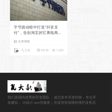
字节跳动暗中打造“抖音支
付”，告别淘宝的它离电商闭
环还有多远？
文章博客
孔大叔
6年前
1,586
我们是国内优秀的开发团队， 超过多年开发经验，专注开
发建站， UI设计,seo等服务；并提供有保障的维护及售后