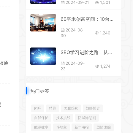
2024-09-21
1,501
60平米创富空间：10台电脑打造工作室的五大盈利蓝海
2024-08-
1,240
30
SEO学习进阶之路：从入门到精通再到专家
核通
2024-09-
1,274
23
热门标签
展
闭环
精灵
美腿丝袜
战略博弈
自我保护
技术挑战
防城港悲剧
能源效率
斗地主
新年海报
剧情改编