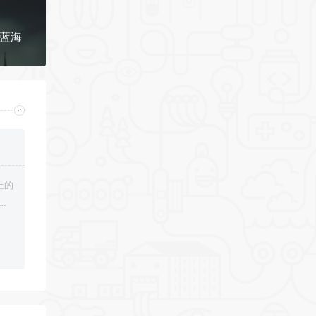
利蓝海
上的
载