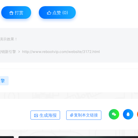
打赏
点赞 (
0
)
演示效果！
营销新引擎
http://www.rebootvip.com/website/3172.html
引擎
生成海报
复制本文链接