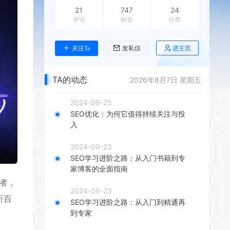
21
747
24
评论
标签
分类
进主页
关注Ta
发私信
TA的动态
2026年8月7日 星期五
2024-09-25
SEO优化：为何它值得持续关注与投
入
2024-09-23
SEO学习进阶之路：从入门书籍到专
家博客的全面指南
者，
2024-09-23
析百
SEO学习进阶之路：从入门到精通再
到专家