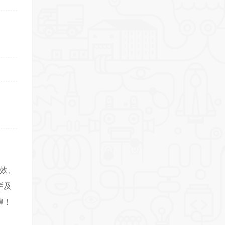
效、
栏及
煌！