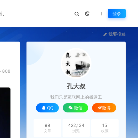
们
登录
我要投稿
808
孔大叔
我们只是互联网上的搬运工
QQ
微信
微博
99
422,134
15
文章
浏览
收藏