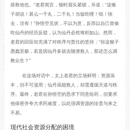
搭救他也。”老君闻言，顿时眉头紧锁，斥道：“这猴
子胡说！甚么一千丸，二千丸！当饭吃哩！咄！快
去，没有！”孙悟空见状，不以为意，反而以自己曾偷
吃仙丹的经历反驳，认为仙丹必然堆积如山。然而，
老君的回应却充满了对秩序与责任的坚持：“你这猴子
愚蠢至极，若是因仙丹多就去随便救人，那还怎么调
教众生？”
在这场对话中，太上老君的立场鲜明：资源虽
丰，但不可滥用；仙丹虽能救人，却需遵循天道与秩
序。最终，老君在孙悟空的恳求下同意给药，但要求
他保密并夸大求药难度，以此强调资源的珍贵与来之
不易。
现代社会资源分配的困境