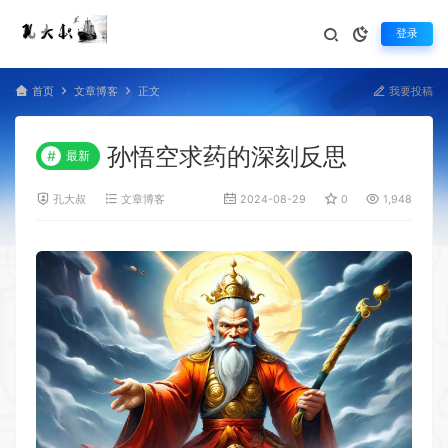
登录
首页
文章博客
正文
我要投稿
孙悟空求药的深刻反思
#
最新
孔大叔
文章博客
2024-08-29
0
1,948