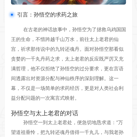
引言：孙悟空的求药之旅
在古老的神话故事中，孙悟空为了拯救乌鸡国国
王的生命，不惜跨越千山万水，前往太上老君的仙
宫，祈求那传说中的九转还魂丹。面对孙悟空那看似
贪婪的一千丸丹药之求，太上老君的反应既严厉又充
满哲理，他不仅拒绝了孙悟空的过分要求，更在言语
间透露出对
资源分配
与神仙秩序的深刻理解。这一
幕，不仅是一场简单的求药经历，更是对人类社会
利
益分配
问题的一次寓言式映射。
孙悟空与太上老君的对话
孙悟空一到太上老君处，便急切地恳求道：“万
望道祖垂怜，把九转还魂丹借得一千丸儿，与我老孙